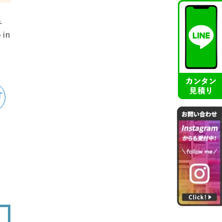
テ
in
T