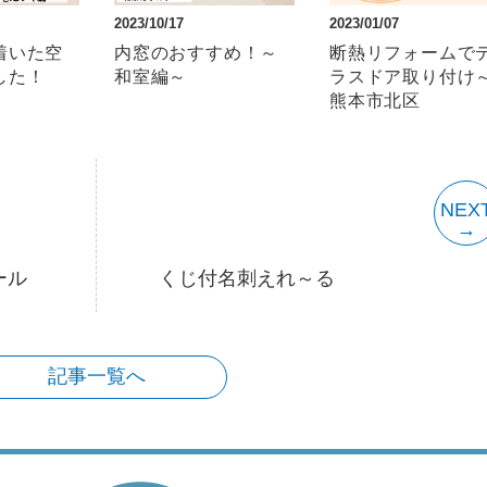
2023/10/17
2023/01/07
着いた空
内窓のおすすめ！～
断熱リフォームで
した！
和室編～
ラスドア取り付け～
熊本市北区
NEX
ール
くじ付名刺えれ～る
記事一覧へ