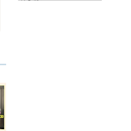
別
ア
ー
カ
イ
ブ