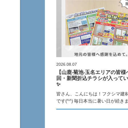
2026.08.07
【⼭⿅‧菊池‧⽟名エリアの皆様
回・新聞折込チラシが⼊って
✨
皆さん、こんにちは！フクシマ建
です(^^) 毎⽇本当に暑い⽇が続きます