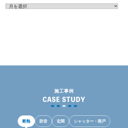
月
別
ア
ー
カ
イ
ブ
施工事例
CASE STUDY
断熱
防音
玄関
シャッター・雨戸