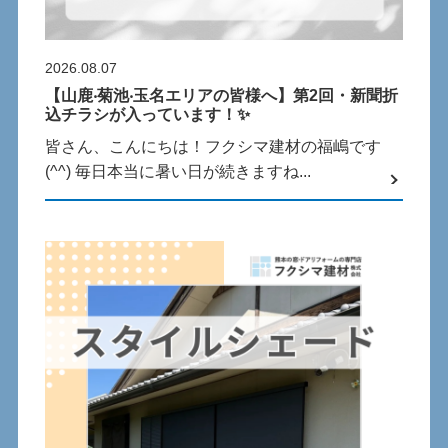
2026.08.07
【⼭⿅‧菊池‧⽟名エリアの皆様へ】第2回・新聞折
込チラシが⼊っています！✨
皆さん、こんにちは！フクシマ建材の福嶋です
(^^) 毎⽇本当に暑い⽇が続きますね...