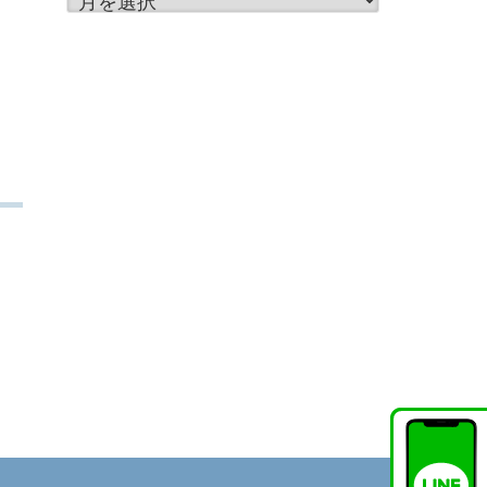
別
ア
ー
カ
イ
ブ