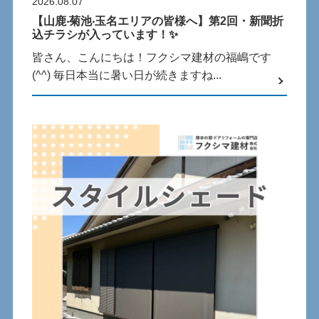
2026.08.07
【⼭⿅‧菊池‧⽟名エリアの皆様へ】第2回・新聞折
込チラシが⼊っています！✨
皆さん、こんにちは！フクシマ建材の福嶋です
(^^) 毎⽇本当に暑い⽇が続きますね...