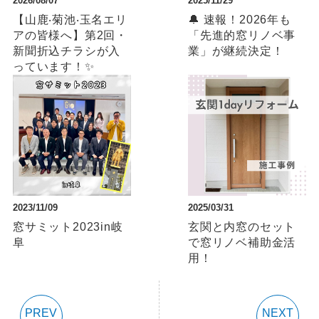
2026/08/07
2025/11/29
【⼭⿅‧菊池‧⽟名エリ
🔔 速報！2026年も
アの皆様へ】第2回・
「先進的窓リノベ事
新聞折込チラシが⼊
業」が継続決定！
っています！✨
2023/11/09
2025/03/31
窓サミット2023in岐
玄関と内窓のセット
阜
で窓リノベ補助金活
用！
PREV
NEXT