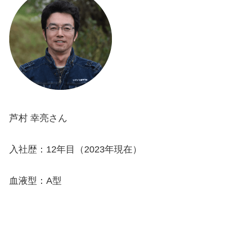
芦村 幸亮さん
入社歴：
12
年目（
2023
年現在）
血液型：
A
型