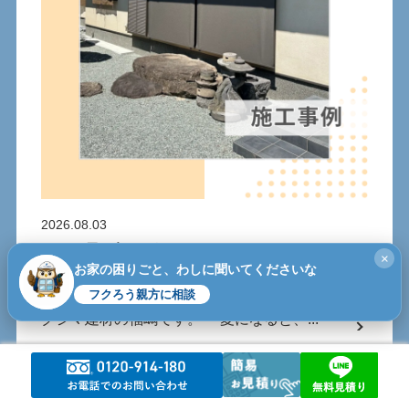
2026.08.03
もっと早く頼めばよかった！スタイルシェードで
×
日差し・暑さ対策｜熊本市
お家の困りごと、わしに聞いてくださいな
フクろう親方に相談
熊本県菊池市の窓・玄関リフォーム専門店、フ
クシマ建材の福嶋です。 「夏になると、...