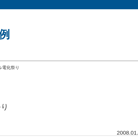
例
ル電化祭り
祭り
2008.01