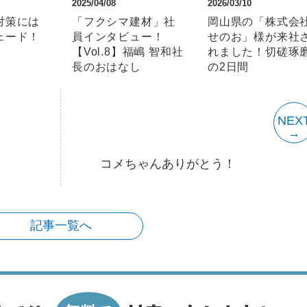
2025/04/08
2026/03/10
対策には
「フクシマ建材」社
岡山県の「株式会
ェード！
員インタビュー！
せのお」様が来社
【Vol.8】福嶋 智和社
れました！切磋琢
長のおはなし
の2日間
NEX
コメちゃんありがとう！
記事一覧へ