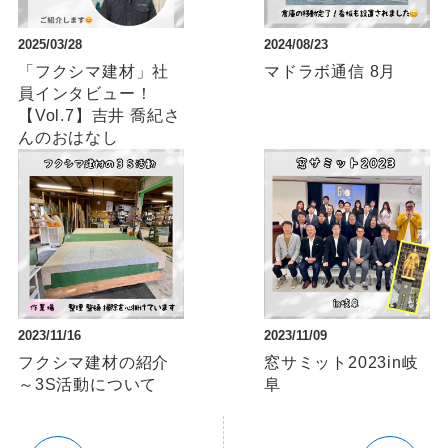
2025/03/28
2024/08/23
「フクシマ建材」社
マドラボ通信 8月
員インタビュー！
【Vol.7】吉井 喬紀さ
んのおはなし
2023/11/16
2023/11/09
フクシマ建材の紹介
窓サミット2023in岐
～3S活動について
阜