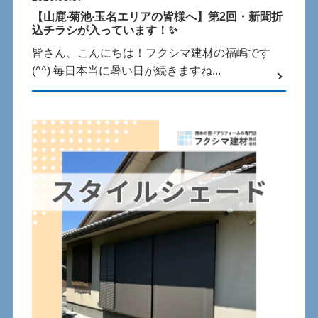
【⼭⿅‧菊池‧⽟名エリアの皆様へ】第2回・新聞折
込チラシが⼊っています！✨
皆さん、こんにちは！フクシマ建材の福嶋です
(^^) 毎⽇本当に暑い⽇が続きますね...