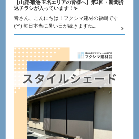
【⼭⿅‧菊池‧⽟名エリアの皆様へ】第2回・新聞折
込チラシが⼊っています！✨
皆さん、こんにちは！フクシマ建材の福嶋です
(^^) 毎⽇本当に暑い⽇が続きますね...