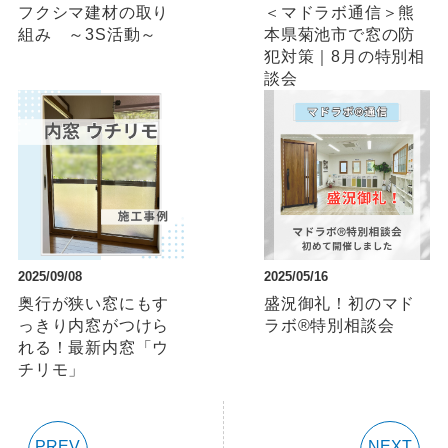
フクシマ建材の取り
＜マドラボ通信＞熊
組み ～3S活動～
本県菊池市で窓の防
犯対策｜8⽉の特別相
談会
2025/09/08
2025/05/16
奥行が狭い窓にもす
盛況御礼！初のマド
っきり内窓がつけら
ラボ®特別相談会
れる！最新内窓「ウ
チリモ」
PREV
NEXT