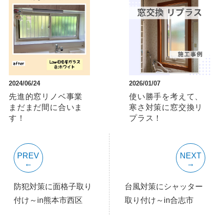
2024/06/24
2026/01/07
先進的窓リノベ事業
使い勝手を考えて、
まだまだ間に合いま
寒さ対策に窓交換リ
す！
プラス！
PREV
NEXT
防犯対策に面格子取り
台風対策にシャッター
付け～in熊本市西区
取り付け～in合志市