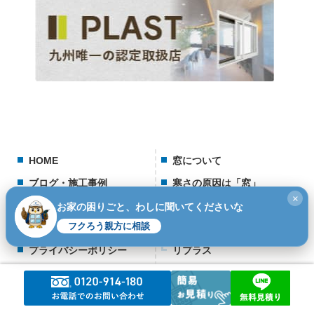
HOME
窓について
ブログ・施工事例
寒さの原因は「窓」
×
会社情報
窓枠＋ガラス交換
お家の困りごと、わしに聞いてくださいな
フクろう親方に相談
スタッフ紹介
マドリモ
プライバシーポリシー
リプラス
お問い合わせ
ガラスのみ交換
LINEカンタン見積り
スペーシア