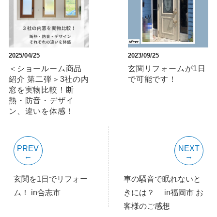
2025/04/25
2023/09/25
＜ショールーム商品
玄関リフォームが1日
紹介 第二弾＞3社の内
で可能です！
窓を実物比較！断
熱・防音・デザイ
ン、違いを体感！
PREV
NEXT
玄関を1日でリフォー
車の騒音で眠れないと
ム！ in合志市
きには？ in福岡市 お
客様のご感想