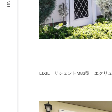
MENU
LIXIL リシェントM83型 エク