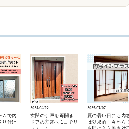
2024/04/22
2025/07/07
ームで内
玄関の引戸を両開き
夏の暑い日にも内
取り付け
ドアの玄関へ 1日でリ
は効果的！今から
フォーム
も間に合う暑さ対