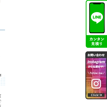
窓
で
策