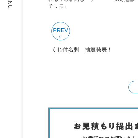
MENU
チリモ」
PREV
くじ付名刺 抽選発表！