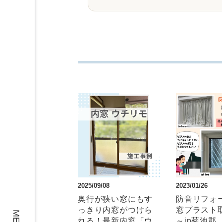
2025/09/08
2023/01/26
奥行が狭い窓にもす
防音リフォ
っきり内窓がつけら
窓プラスト
れる！最新内窓「ウ
～in菊池郡