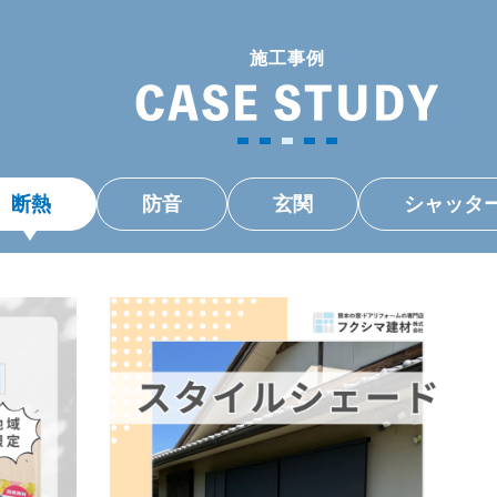
施工事例
CASE STUDY
断熱
防音
玄関
シャッタ