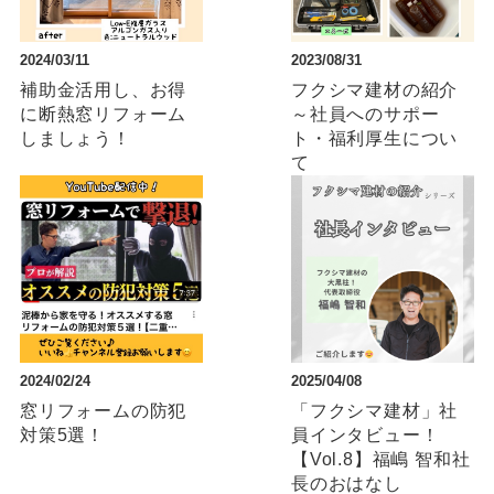
2024/03/11
2023/08/31
補助金活用し、お得
フクシマ建材の紹介
に断熱窓リフォーム
～社員へのサポー
しましょう！
ト・福利厚生につい
て
2024/02/24
2025/04/08
窓リフォームの防犯
「フクシマ建材」社
対策5選！
員インタビュー！
【Vol.8】福嶋 智和社
長のおはなし