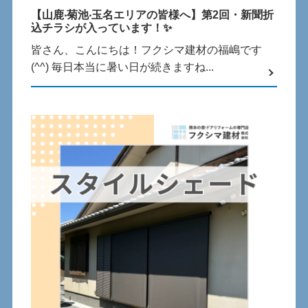
【⼭⿅‧菊池‧⽟名エリアの皆様へ】第2回・新聞折
込チラシが⼊っています！✨
皆さん、こんにちは！フクシマ建材の福嶋です
(^^) 毎⽇本当に暑い⽇が続きますね...