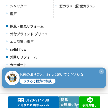
シャッター
窓ガラス（防犯ガラス）
雨戸
採風・換気リフォーム
外付ブラインド ブリイユ
エコ引違い雨戸
solid-flow
外回りリフォーム
カーポート
×
ウッドデッキ
お家の困りごと、わしに聞いてくださいな
テラス
フクろう親方に相談
©2026
窓・シャッター・玄関リフォームの専門店｜フクシマ建材.
All rights reserved.