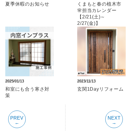
夏季休暇のお知らせ
くまもと春の植木市
🌸担当カレンダー
【2/21(土)～
2/27(金)】
2025/01/13
2023/11/13
和室にも合う寒さ対
玄関1Dayリフォーム
策
PREV
NEXT