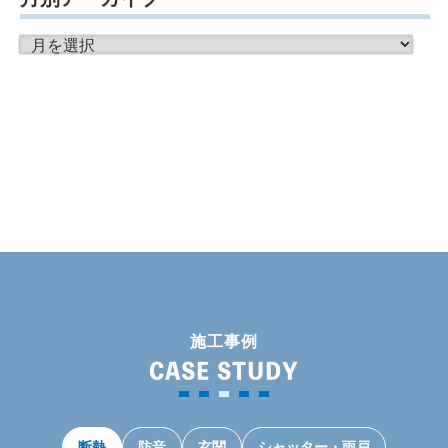
月
別
ア
ー
カ
イ
ブ
施工事例
CASE STUDY
断熱
防音
玄関
シャッター・雨戸