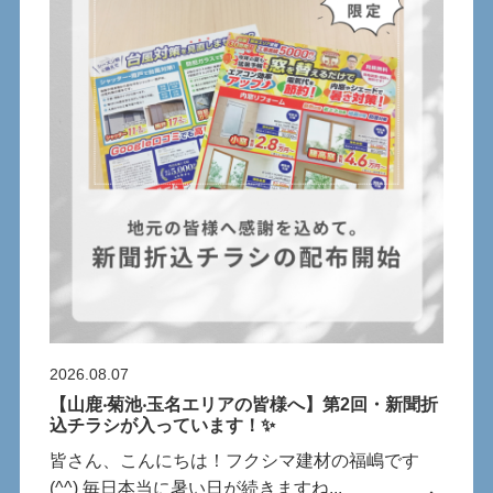
2026.08.07
【⼭⿅‧菊池‧⽟名エリアの皆様へ】第2回・新聞折
込チラシが⼊っています！✨
皆さん、こんにちは！フクシマ建材の福嶋です
(^^) 毎⽇本当に暑い⽇が続きますね...