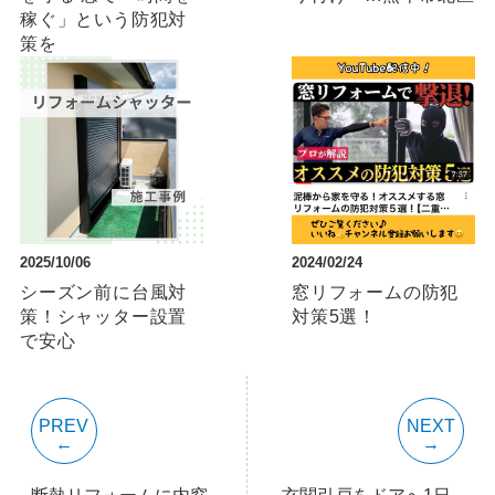
稼ぐ」という防犯対
策を
2025/10/06
2024/02/24
シーズン前に台風対
窓リフォームの防犯
策！シャッター設置
対策5選！
で安心
PREV
NEXT