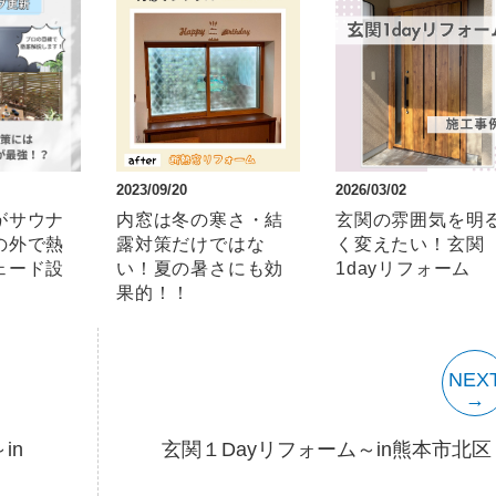
2023/09/20
2026/03/02
がサウナ
内窓は冬の寒さ・結
玄関の雰囲気を明
の外で熱
露対策だけではな
く変えたい！玄関
ェード設
い！夏の暑さにも効
1dayリフォーム
果的！！
NEX
in
玄関１Dayリフォーム～in熊本市北区