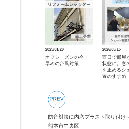
2025/01/20
2026/05/15
オフシーズンの今！
西日で部屋
早めの台風対策
状態に。窓
を止めるシ
置のすすめ
PREV
防音対策に内窓プラスト取り付け～
熊本市中央区