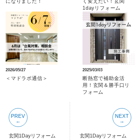
になりました！
く変えたい！玄関
1dayリフォーム
2026/05/27
2025/03/03
＜マドラボ通信＞
断熱窓で補助金活
用！玄関＆勝手口リ
フォーム
PREV
NEXT
玄関1Dayリフォーム
玄関1Dayリフォーム