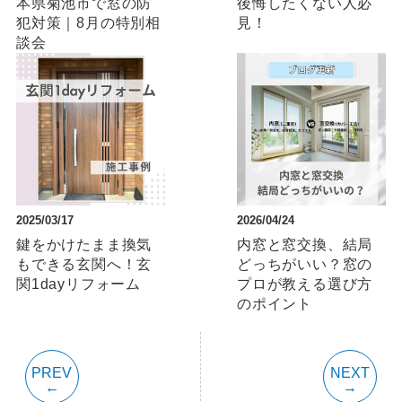
本県菊池市で窓の防
後悔したくない人必
犯対策｜8⽉の特別相
見！
談会
2025/03/17
2026/04/24
鍵をかけたまま換気
内窓と窓交換、結局
もできる玄関へ！玄
どっちがいい？窓の
関1dayリフォーム
プロが教える選び方
のポイント
PREV
NEXT