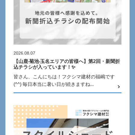
2026.08.07
【⼭⿅‧菊池‧⽟名エリアの皆様へ】第2回・新聞折
込チラシが⼊っています！✨
皆さん、こんにちは！フクシマ建材の福嶋です
(^^) 毎⽇本当に暑い⽇が続きますね...