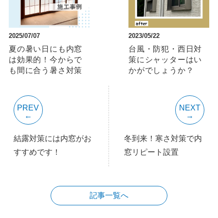
2025/07/07
2023/05/22
夏の暑い日にも内窓
台風・防犯・西日対
は効果的！今からで
策にシャッターはい
も間に合う暑さ対策
かがでしょうか？
PREV
NEXT
結露対策には内窓がお
冬到来！寒さ対策で内
すすめです！
窓リピート設置
記事一覧へ