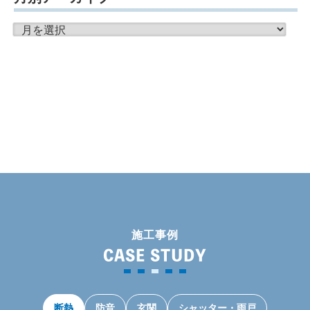
月
別
ア
ー
カ
イ
ブ
施工事例
CASE STUDY
断熱
防音
玄関
シャッター・雨戸