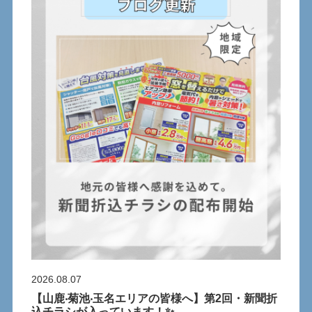
2026.08.07
【⼭⿅‧菊池‧⽟名エリアの皆様へ】第2回・新聞折
込チラシが⼊っています！✨