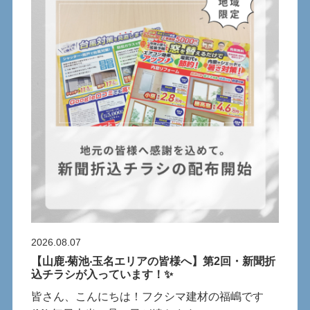
2026.08.07
【⼭⿅‧菊池‧⽟名エリアの皆様へ】第2回・新聞折
込チラシが⼊っています！✨
皆さん、こんにちは！フクシマ建材の福嶋です